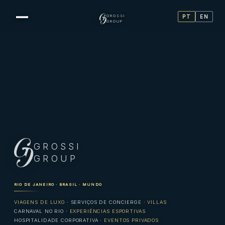
GROSSI
PT
EN
GROUP
GROSSI
Grossi Group
GROUP
RIO DE JANEIRO · BRASIL · MUNDO
VIAGENS DE LUXO
· SERVIÇOS DE CONCIERGE ·
VILLAS
CARNAVAL NO RIO
·
EXPERIÊNCIAS ESPORTIVAS
HOSPITALIDADE CORPORATIVA ·
EVENTOS PRIVADOS