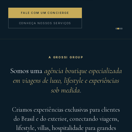
FALE COM UM CONCIERGE
CONHEÇA NOSSOS SERVIÇOS
A GROSSI GROUP
Grossi Group — boutique de turismo 
Somos uma
agência boutique especializada
em viagens de luxo, lifestyle e experiências
sob medida
.
Criamos experiências exclusivas para clientes
do Brasil e do exterior, conectando viagens,
lifestyle, villas, hospitalidade para grandes