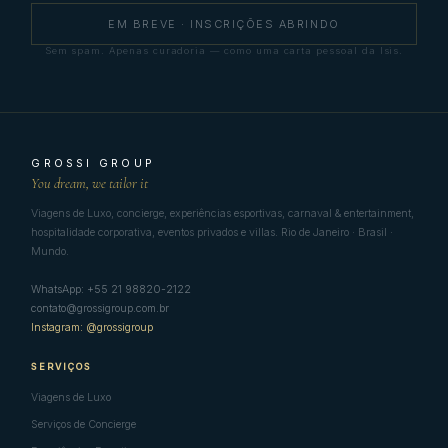
EM BREVE · INSCRIÇÕES ABRINDO
Sem spam. Apenas curadoria — como uma carta pessoal da Isis.
GROSSI GROUP
You dream, we tailor it
Viagens de Luxo, concierge, experiências esportivas, carnaval & entertainment,
hospitalidade corporativa, eventos privados e villas. Rio de Janeiro · Brasil ·
Mundo.
WhatsApp: +55 21 98820-2122
contato@grossigroup.com.br
Instagram: @grossigroup
SERVIÇOS
Viagens de Luxo
Serviços de Concierge