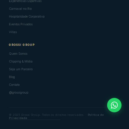
Experiências Esportivas
Carnaval no Rio
Hospitalidade Corporativa
Eventos Privados
Villas
GROSSI GROUP
Quem Somos
Clipping & Mídia
Seja um Parceiro
Blog
Contato
@grossigroup
© 2025 Grossi Group. Todos os direitos reservados. ·
Política de
Privacidade
VIRTUOSO
PLANTEL
SSL